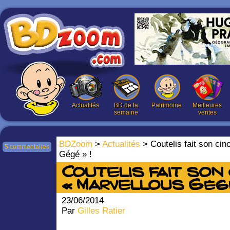
Actualités
BD de la
Patrimoine
Meilleures
semaine
ventes
BDZoom
>
Actualités
> Coutelis fait son ci
5 commentaires
Gégé » !
Coutelis fait son
« Marvellous Gégé
23/06/2014
Par
Gilles Ratier