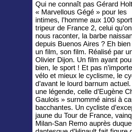
Qui ne connaît pas Gérard Holt
« Marvellous Gégé » pour les
intimes, l’homme aux 100 sport
tripeur de France 2, celui qu’on
nous raconter, la barbe naissan
depuis Buenos Aires ? Eh bien 
un film, son film. Réalisé par u
Olivier Dijon. Un film ayant pou
bien, le sport ! Et pas n’importe
vélo et mieux le cyclisme, le c
d’avant le lourd barnum actuel
une légende, celle d’Eugène Ch
Gaulois » surnommé ainsi à c
bacchantes. Un cycliste d’excep
jaune du Tour de France, vain
Milan-San Remo auprès duquel
dantesque d’Hinault fait figure