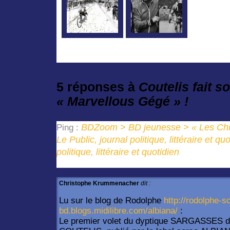
5 réponses à
Coutelis fait 
« Marvellous Gégé » !
BDZoom > BD jeunesse > « Les Chr
Ping :
Le Public, journal politique, littéraire et qu
politique, littéraire et quotidien
Christophe Krummenacher
dit :
Lu sur le blog de Rodolphe
http://rodolphe-s
bd.blogs.midilibre.com/albiana/
:
Le premier volet du dyptique SARGASSES