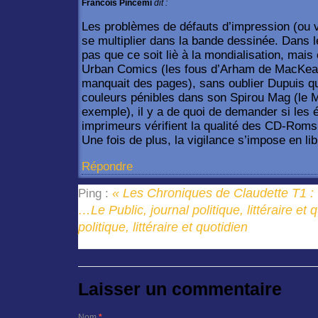
Francois Pincemi
dit :
Les problèmes de défauts d’impression (ou v
se multiplier dans la bande dessinée. Dans l
pas que ce soit liè à la mondialisation, mais 
Urban Comics (les fous d’Arham de MacKean 
manquait des pages), sans oublier Dupuis qu
couleurs pénibles dans son Spirou Mag (le M
exemple), il y a de quoi de demander si les é
imprimeurs vérifient la qualité des CD-Roms 
Une fois de plus, la vigilance s’impose en libr
Répondre
« Les Chroniques de Claudette T1 :
Ping :
…Le Public, journal politique, littéraire et 
politique, littéraire et quotidien
Laisser un commentaire
Nom
*