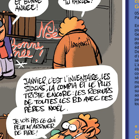
c
G
05
P
En
pl
Ge
pu
do
éd
De
d’
sé
L’
ét
co
sé
ma
pr
su
ao
pe
to
« 
s
C