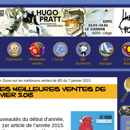
Patrimoine
Meilleures
L’Art de …
BD
BD
Com
ventes
jeunesse
voyages
Boo
> Zoom sur les meilleures ventes de BD du 7 janvier 2015
les meilleures ventes de
vier 2015
ouveautés du début d’année,
2
 1er article de l’année 2015
l