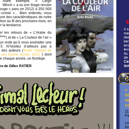
Autre exemple, « Largo
Winch » a vu son tirage reculer
rouge » paru en 2012) à 350 000
-croisé »… Bien entendu, nous
une des caractéristiques de notre
ution au fil des prochains mois, en
er la tendance.
er les retours de « L’Arabe du
ème
9
) et de « La Couleur de l’air »
nous reste qu’à vous souhaiter une
. N’hésitez d’ailleurs pas à
s des auteurs (
Toute l’équipe de
e une bonne année 2015 !
) dont
 chaque année, un florilège.
eu de Gilles RATIER
«
t
re
c
11
P
Le
bo