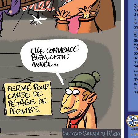
Qu
au
d’
ce
Ra
pr
ta
Ro
de
Fe
19
bo
av
as
re
sa
mo
ga
ac
se
ha
Gille
« On