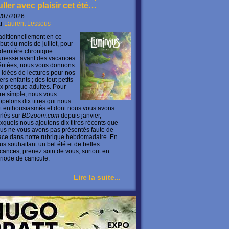
uller avec plaisir cet été…
/07/2026
ar
Laurent Lessous
aditionnellement en ce
but du mois de juillet, pour
 dernière chronique
unesse avant des vacances
ritées, nous vous donnons
 idées de lectures pour nos
ers enfants ; des tout petits
x presque adultes. Pour
ire simple, nous vous
ppelons dix titres qui nous
t enthousiasmés et dont nous vous avons
rlés sur
BDzoom.com
depuis janvier,
xquels nous ajoutons dix titres récents que
us ne vous avons pas présentés faute de
ace dans notre rubrique hebdomadaire. En
us souhaitant un bel été et de belles
cances, prenez soin de vous, surtout en
riode de canicule.
Lire la suite...