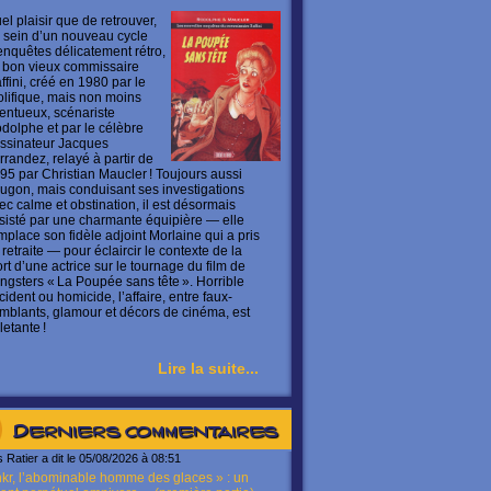
el plaisir que de retrouver,
 sein d’un nouveau cycle
enquêtes délicatement rétro,
 bon vieux commissaire
ffini, créé en 1980 par le
olifique, mais non moins
lentueux, scénariste
dolphe et par le célèbre
ssinateur Jacques
rrandez, relayé à partir de
95 par Christian Maucler ! Toujours aussi
ugon, mais conduisant ses investigations
ec calme et obstination, il est désormais
sisté par une charmante équipière — elle
mplace son fidèle adjoint Morlaine qui a pris
 retraite — pour éclaircir le contexte de la
rt d’une actrice sur le tournage du film de
ngsters « La Poupée sans tête ». Horrible
cident ou homicide, l’affaire, entre faux-
mblants, glamour et décors de cinéma, est
letante !
Lire la suite...
Derniers commentaires
s Ratier a dit le 05/08/2026 à 08:51
kr, l’abominable homme des glaces » : un