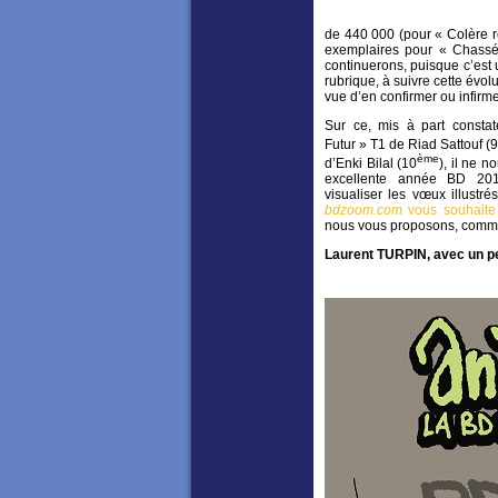
de 440 000 (pour « Colère 
exemplaires pour « Chassé
continuerons, puisque c’est 
rubrique, à suivre cette évol
vue d’en confirmer ou infirm
Sur ce, mis à part constat
Futur » T1 de Riad Sattouf (
ème
d’Enki Bilal (10
), il ne 
excellente année BD 2015
visualiser les vœux illustré
bdzoom.com
vous souhait
nous vous proposons, comme
Laurent TURPIN, avec un p