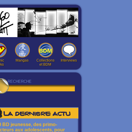
ic
Mangas
Collections
Interviews
ks
et BDM
La dernière actu
0 BD jeunesse, des primo-
ecteurs aux adolescents, pour