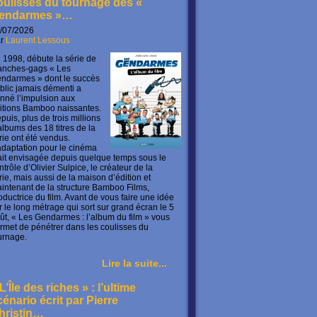
oulisses du tournage des «
endarmes »…
/07/2026
ar
Laurent Lessous
 1998, débute la série de
anches-gags « Les
ndarmes » dont le succès
blic jamais démenti a
nné l’impulsion aux
itions Bamboo naissantes.
puis, plus de trois millions
albums des 18 titres de la
rie ont été vendus.
adaptation pour le cinéma
ait envisagée depuis quelque temps sous le
ntrôle d’Olivier Sulpice, le créateur de la
rie, mais aussi de la maison d’édition et
intenant de la structure Bamboo Films,
oductrice du film. Avant de vous faire une idée
r le long métrage qui sort sur grand écran le 5
ût, « Les Gendarmes : l’album du film » vous
rmet de pénétrer dans les coulisses du
urnage.
Lire la suite...
L’Île des riches » : l’ultime
cénario écrit par Pierre
hristin…