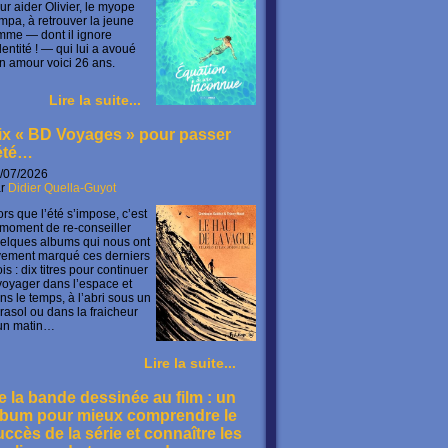
ur aider Olivier, le myope
mpa, à retrouver la jeune
mme — dont il ignore
identité ! — qui lui a avoué
n amour voici 26 ans.
Lire la suite...
ix « BD Voyages » pour passer
’été…
/07/2026
ar
Didier Quella-Guyot
ors que l’été s’impose, c’est
 moment de re-conseiller
elques albums qui nous ont
vement marqué ces derniers
is : dix titres pour continuer
voyager dans l’espace et
ns le temps, à l’abri sous un
rasol ou dans la fraicheur
un matin…
Lire la suite...
e la bande dessinée au film : un
lbum pour mieux comprendre le
uccès de la série et connaître les