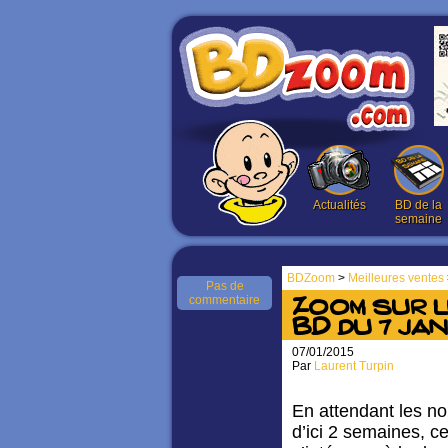
Actualités
BD de la
semaine
BDZoom
>
Meilleures ventes
Pas de
commentaire
Zoom sur 
BD du 7 jan
07/01/2015
Par
Laurent Turpin
En attendant les n
d’ici 2 semaines, ce