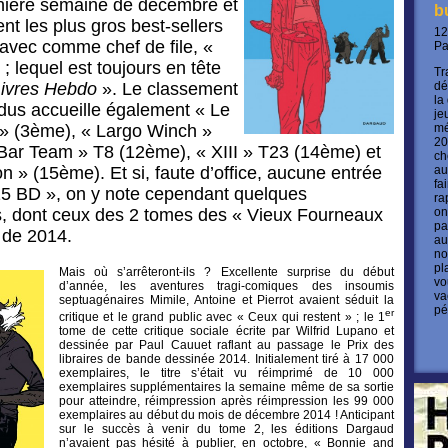
rnière semaine de décembre et
b
t les plus gros best-sellers
12
avec comme chef de file, «
P
; lequel est toujours en tête
Tr
Livres Hebdo
». Le classement
dé
la
dus accueille également « Le
je
 » (3ème), « Largo Winch »
mé
20
Bar Team » T8 (12ème), « XIII » T23 (14ème) et
ch
n » (15ème). Et si, faute d’office, aucune entrée
au
fa
 15 BD », on y note cependant quelques
ra
rs, dont ceux des 2 tomes des « Vieux Fourneaux
on
pa
 de 2014.
au
no
pl
Mais où s’arrêteront-ils ? Excellente surprise du début
vo
d’année, les aventures tragi-comiques des insoumis
va
septuagénaires Mimile, Antoine et Pierrot avaient séduit la
pé
er
critique et le grand public avec « Ceux qui restent » ; le 1
tome de cette critique sociale écrite par Wilfrid Lupano et
dessinée par Paul Cauuet raflant au passage le Prix des
libraires de bande dessinée 2014. Initialement tiré à 17 000
exemplaires, le titre s’était vu réimprimé de 10 000
exemplaires supplémentaires la semaine même de sa sortie
pour atteindre, réimpression après réimpression les 99 000
exemplaires au début du mois de décembre 2014 ! Anticipant
sur le succès à venir du tome 2, les éditions Dargaud
n’avaient pas hésité à publier, en octobre, « Bonnie and