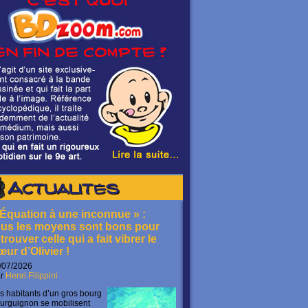
Actualités
 Équation à une inconnue » :
ous les moyens sont bons pour
trouver celle qui a fait vibrer le
œur d’Olivier !
/07/2026
ar
Henri Filippini
s habitants d’un gros bourg
urguignon se mobilisent