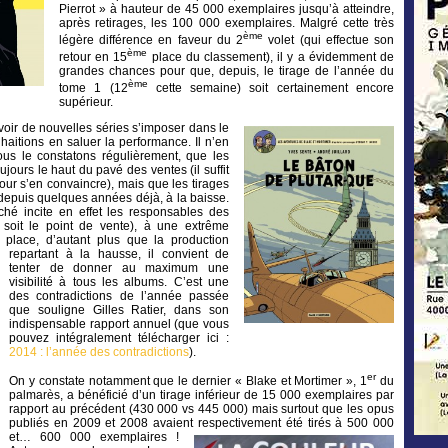
Pierrot » à hauteur de 45 000 exemplaires jusqu’à atteindre,
après retirages, les 100 000 exemplaires. Malgré cette très
ème
légère différence en faveur du 2
volet (qui effectue son
ème
retour en 15
place du classement), il y a évidemment de
grandes chances pour que, depuis, le tirage de l’année du
ème
tome 1 (12
cette semaine) soit certainement encore
supérieur.
voir de nouvelles séries s’imposer dans le
haitions en saluer la performance. Il n’en
us le constatons régulièrement, que les
ujours le haut du pavé des ventes (il suffit
our s’en convaincre), mais que les tirages
, depuis quelques années déjà, à la baisse.
rché incite en effet les responsables des
e soit le point de vente), à une extrême
place, d’autant plus que la production
repartant à la hausse,
il convient de
tenter de donner au maximum une
visibilité à tous les albums. C’est une
des contradictions de l’année passée
que souligne Gilles Ratier, dans son
indispensable rapport annuel (que vous
pouvez intégralement télécharger ici :
2014 : l’année des contradictions
).
er
On y constate notamment que le dernier « Blake et Mortimer », 1
du
palmarès, a bénéficié d’un tirage inférieur de 15 000 exemplaires par
rapport au précédent (430 000 vs 445 000) mais surtout que les opus
publiés en 2009 et 2008 avaient respectivement été tirés à 500 000
et… 600 000 exemplaires !