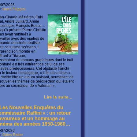
/07/2026
ar
Henri Filippini
an-Claude Mézières, Enki
lal, André Juillard, Annie
etzinger, François Boucq…
squ’à présent Pierre Christin
us avait habitués à
availler avec des maîtres de
 bande dessinée réaliste.
ur cet ultime scénario, il
rprend son monde en
offrant à Titwane,
ssinateur de romans graphiques dont le trait
ontané est très différent de celui de ses
lustres prédécesseurs. Cet obstacle franchi
r le lecteur nostalgique, « L’Île des riches »
 révèle être un album plaisant, permettant de
trouver les thèmes de prédilection qui étaient
ers au cocréateur de « Valérian ».
Lire la suite...
 Les Nouvelles Enquêtes du
ommissaire Raffini » : un retour
avoureux et un hommage au
inéma des années 1950-1960…
/07/2026
ar
Gilles Ratier