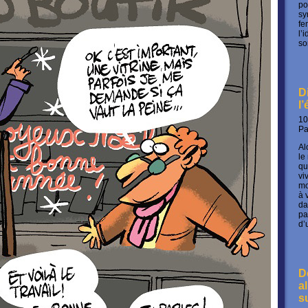
po
sy
fe
l’
so
D
l
10
P
Al
le
qu
vi
mo
à 
da
pa
d’
D
a
s