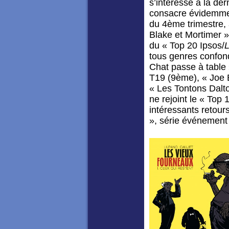
s’intéresse à la de
consacre évidemmen
du 4ème trimestre, 
Blake et Mortimer » 
du « Top 20 Ipsos/
tous genres confon
Chat passe à table
T19 (9ème), « Joe 
« Les Tontons Dalto
ne rejoint le « Top
intéressants retou
», série événement