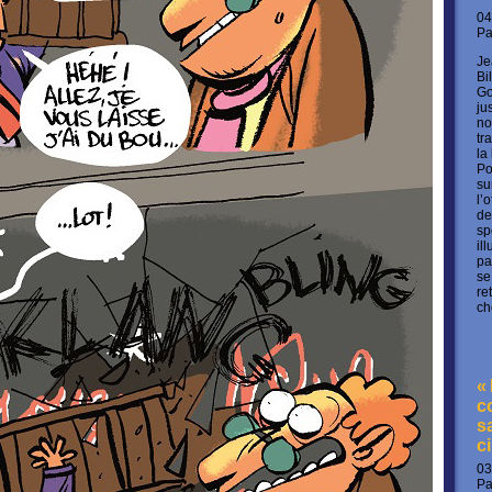
04
P
Je
Bi
Go
ju
no
tr
la
Po
su
l’
de
sp
il
pa
se
re
ch
«
c
s
c
03
P