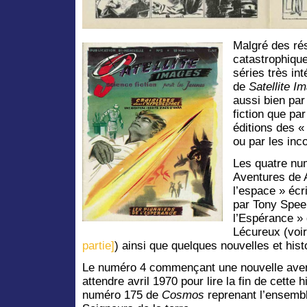
Malgré des rés
catastrophique
séries très in
de
Satellite
Im
aussi bien par
fiction que pa
éditions des «
ou par les inc
Les quatre nu
Aventures de 
l’espace » écri
par Tony Speer
l’Espérance »
Lécureux (voi
partie]
) ainsi que quelques nouvelles et his
Le numéro 4 commençant une nouvelle avent
attendre avril 1970 pour lire la fin de cette h
numéro 175 de
Cosmos
reprenant l’ensemble