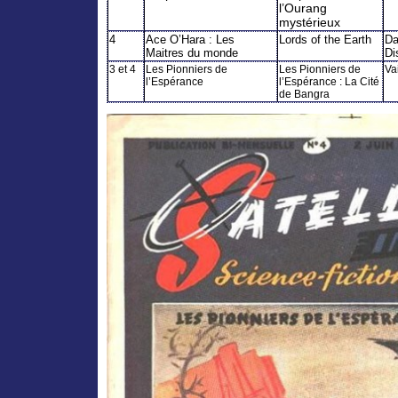
l’Ourang
mystérieux
4
Ace O’Hara : Les
Lords of the Earth
Da
Maitres du monde
Di
3 et 4
Les Pionniers de
Les Pionniers de
Vai
l’Espérance
l’Espérance : La Cité
de Bangra