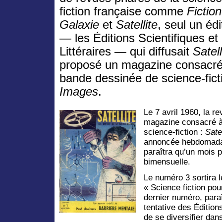
fiction française comme
Fiction
Galaxie
et
Satellite
, seul un édi
— les Éditions Scientifiques et
Littéraires — qui diffusait
Satell
proposé un magazine consacré
bande dessinée de science-fict
Images
.
Le 7 avril 1960, la r
magazine consacré à
science-fiction :
Satel
annoncée hebdomadai
paraîtra qu’un mois p
bimensuelle.
Le numéro 3 sortira l
« Science fiction pour
dernier numéro, paraît
tentative des Éditions
de se diversifier da