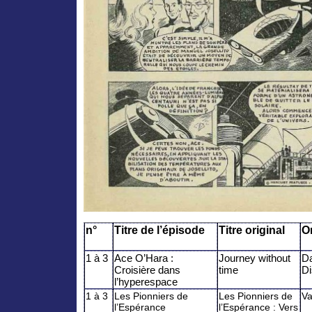
n°
Titre de l’épisode
Titre original
O
1 à 3
Ace O’Hara :
Journey without
Da
Croisière dans
time
Di
l’hyperespace
1 à 3
Les Pionniers de
Les Pionniers de
Va
l’Espérance
l’Espérance : Vers