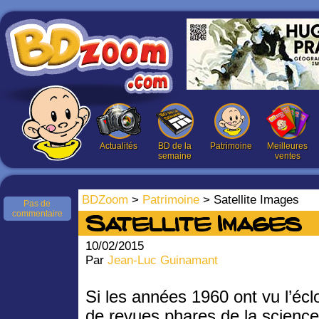
Actualités
BD de la
Patrimoine
Meilleures
semaine
ventes
BDZoom
>
Patrimoine
> Satellite Images
Pas de
commentaire
Satellite Images
10/02/2015
Par
Jean-Luc Guinamant
Si les années 1960 ont vu l’écl
de revues phares de la science