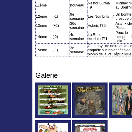
Nestor Burma
Micmac m
11ème
nouveau
T9
au Boul’M
9e
Un bonhe
12ème
(-1)
Les Nombrils T7
semaine
presque pa
36e
Astérix ch
13ème
(+2)
Astérix T35
semaine
Pictes
Peux-tu
4e
La Rose
14ème
(-2)
comprend
semaine
écarlate T11
cela ?
Cher pays de notre enfance
3e
15ème
(-1)
enquête sur les années de
semaine
plomb de la Ve République
Galerie