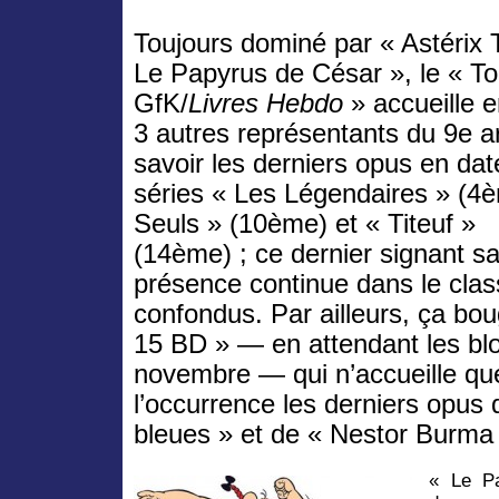
Toujours dominé par « Astérix 
Le Papyrus de César », le « T
GfK/
Livres Hebdo
» accueille 
3 autres représentants du 9e ar
savoir les derniers opus en da
séries « Les Légendaires » (4è
Seuls » (10ème) et « Titeuf »
(14ème) ; ce dernier signant 
présence continue dans le cla
confondus. Par ailleurs, ça bo
15 BD » — en attendant les bl
novembre — qui n’accueille qu
l’occurrence les derniers opus
bleues » et de « Nestor Burma
« Le Pa