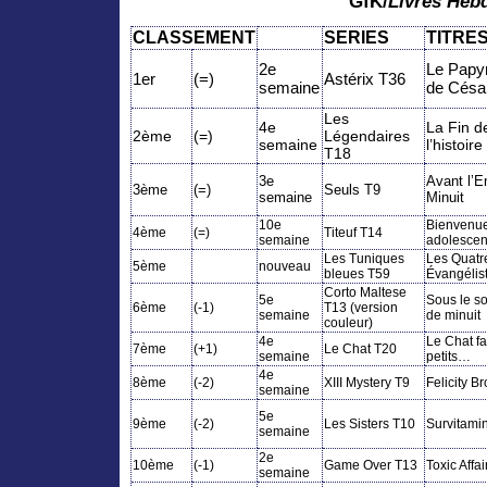
GfK/
Livres Heb
CLASSEMENT
SERIES
TITRE
2e
Le Papy
1er
(=)
Astérix T36
semaine
de Césa
Les
4e
La Fin d
2ème
(=)
Légendaires
semaine
l’histoire
T18
3e
Avant l’E
3ème
(=)
Seuls T9
semaine
Minuit
10e
Bienvenu
4ème
(=)
Titeuf T14
semaine
adolescen
Les Tuniques
Les Quatr
5ème
nouveau
bleues T59
Évangélis
Corto Maltese
5e
Sous le so
6ème
(-1)
T13 (version
semaine
de minuit
couleur)
4e
Le Chat fa
7ème
(+1)
Le Chat T20
semaine
petits…
4e
8ème
(-2)
XIII Mystery T9
Felicity B
semaine
5e
9ème
(-2)
Les Sisters T10
Survitamin
semaine
2e
10ème
(-1)
Game Over T13
Toxic Affai
semaine