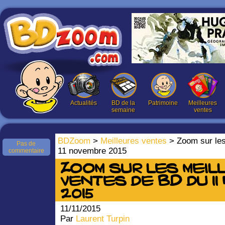
Actualités
BD de la
Patrimoine
Meilleures
semaine
ventes
BDZoom
>
Meilleures ventes
> Zoom sur les
Pas de
11 novembre 2015
commentaire
Zoom sur les meil
ventes de BD du 1
2015
11/11/2015
Par
Laurent Turpin