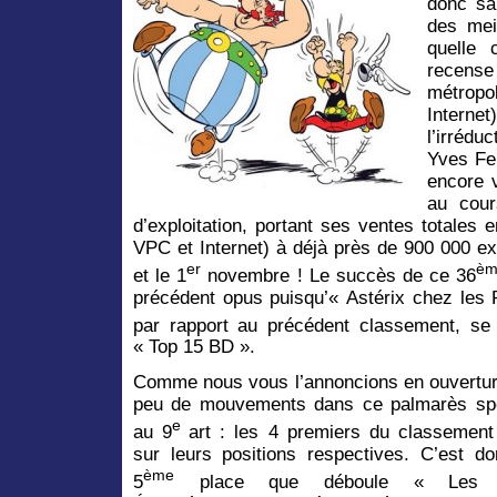
donc sa
des mei
quelle 
recens
métropo
Intern
l’irrédu
Yves Fer
encore 
au cou
d’exploitation, portant ses ventes totales 
VPC et Internet) à déjà près de 900 000 ex
er
èm
et le 1
novembre ! Le succès de ce 36
précédent opus puisqu’« Astérix chez les 
par rapport au précédent classement, se 
« Top 15 BD ».
Comme nous vous l’annoncions en ouverture
peu de mouvements dans ce palmarès spé
e
au 9
art : les 4 premiers du classement
sur leurs positions respectives. C’est d
ème
5
place que déboule « Les Q