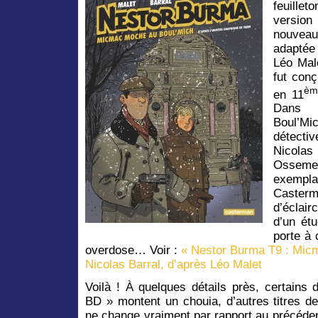
feuille
versio
nouveau
adapté
Léo Male
fut conç
èm
en 11
Dans
Boul’Mi
détectiv
Nicolas
Ossem
exempl
Caster
d’éclair
d’un ét
porte à 
overdose… Voir :
« Nestor Burma T9 : Mic
Nicolas Barral, d’après Léo Malet
Voilà ! À quelques détails près, certains 
BD » montent un chouia, d’autres titres 
ne change vraiment par rapport au précéden