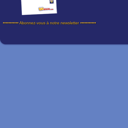
••••••••••• Abonnez-vous à notre newsletter •••••••••••