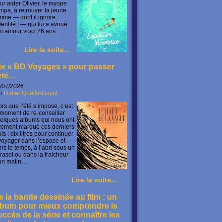
ur aider Olivier, le myope
mpa, à retrouver la jeune
mme — dont il ignore
identité ! — qui lui a avoué
n amour voici 26 ans.
Lire la suite...
ix « BD Voyages » pour passer
’été…
/07/2026
ar
Didier Quella-Guyot
ors que l’été s’impose, c’est
 moment de re-conseiller
elques albums qui nous ont
vement marqué ces derniers
is : dix titres pour continuer
voyager dans l’espace et
ns le temps, à l’abri sous un
rasol ou dans la fraicheur
un matin…
Lire la suite...
e la bande dessinée au film : un
lbum pour mieux comprendre le
uccès de la série et connaître les