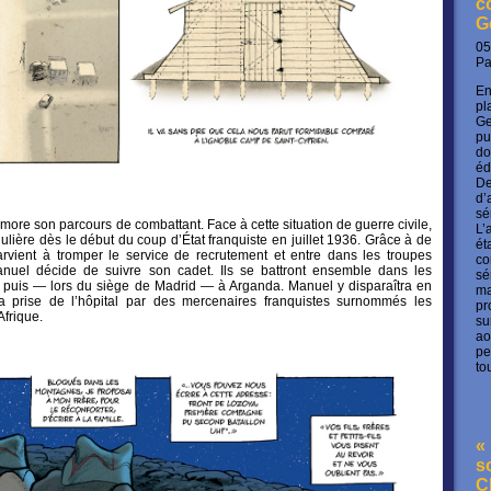
c
G
05
P
En
pl
Ge
pu
do
éd
De
d’
sé
more son parcours de combattant. Face à cette situation de guerre civile,
L’
ulière dès le début du coup d’État franquiste en juillet 1936. Grâce à de
ét
 parvient à tromper le service de recrutement et entre dans les troupes
co
anuel décide de suivre son cadet. Ils se battront ensemble dans les
sé
uis — lors du siège de Madrid — à Arganda. Manuel y disparaîtra en
ma
 prise de l’hôpital par des mercenaires franquistes surnommés les
pr
Afrique.
su
ao
pe
to
« 
s
C