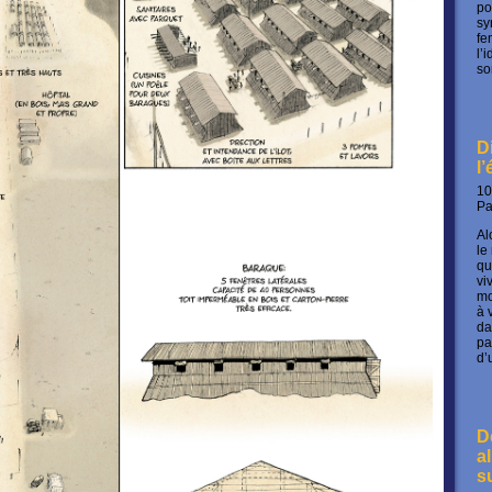
po
sy
fe
l’
so
D
l
10
P
Al
le
qu
vi
mo
à 
da
pa
d’
D
a
s