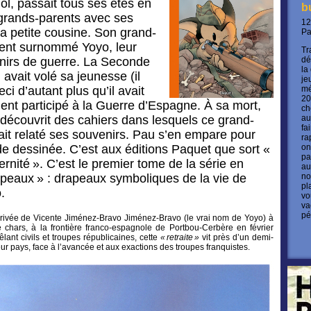
l, passait tous ses étés en
b
grands-parents avec ses
12
sa petite cousine. Son grand-
P
ent surnommé Yoyo, leur
Tr
enirs de guerre. La Seconde
dé
la
avait volé sa jeunesse (il
je
ci d’autant plus qu’il avait
mé
20
nt participé à la Guerre d’Espagne. À sa mort,
ch
 découvrit des cahiers dans lesquels ce grand-
au
fa
it relaté ses souvenirs. Pau s’en empare pour
ra
e dessinée. C’est aux éditions Paquet que sort «
on
pa
aternité ». C’est le premier tome de la série en
au
apeaux » : drapeaux symboliques de la vie de
no
pl
.
vo
va
pé
rrivée de Vicente Jiménez-Bravo Jiménez-Bravo (le vrai nom de Yoyo) à
 chars, à la frontière franco-espagnole de Portbou-Cerbère en février
lant civils et troupes républicaines, cette
« retraite »
vit près d’un demi-
eur pays, face à l’avancée et aux exactions des troupes franquistes.