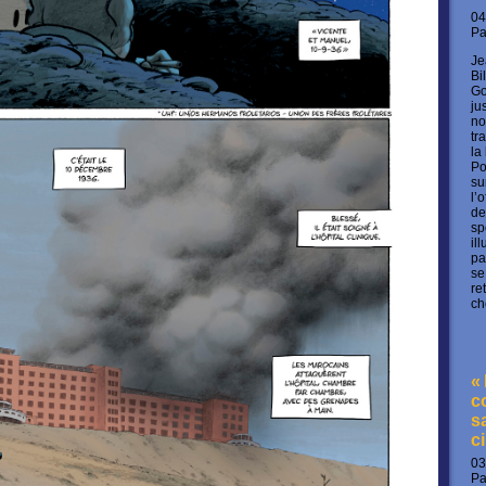
04
P
Je
Bi
Go
ju
no
tr
la
Po
su
l’
de
sp
il
pa
se
re
ch
«
c
s
c
03
P