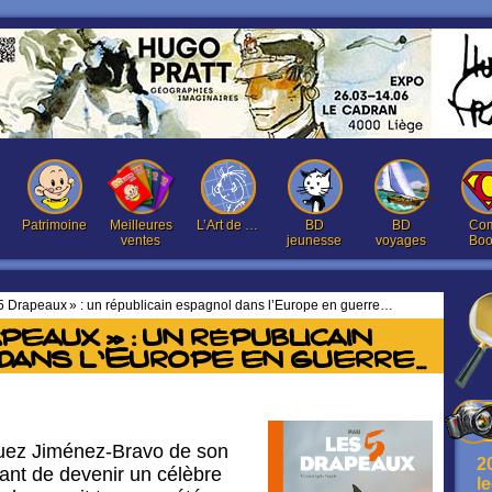
Patrimoine
Meilleures
L’Art de …
BD
BD
Com
ventes
jeunesse
voyages
Boo
5 Drapeaux » : un républicain espagnol dans l’Europe en guerre…
peaux » : un républicain
dans l’Europe en guerre…
ez Jiménez-Bravo de son
2
nt de devenir un célèbre
l