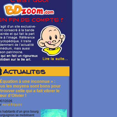
Actualités
 Équation à une inconnue » :
ous les moyens sont bons pour
trouver celle qui a fait vibrer le
œur d’Olivier !
/07/2026
ar
Henri Filippini
s habitants d’un gros bourg
urguignon se mobilisent