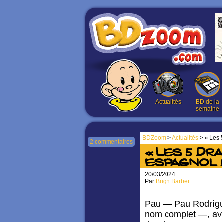
Actualités
BD de la
semaine
BDZoom
>
Actualités
> « Les 
2 commentaires
« Les 5 Dra
espagnol 
20/03/2024
Par
Brigh Barber
Pau — Pau Rodrígu
nom complet —, ava