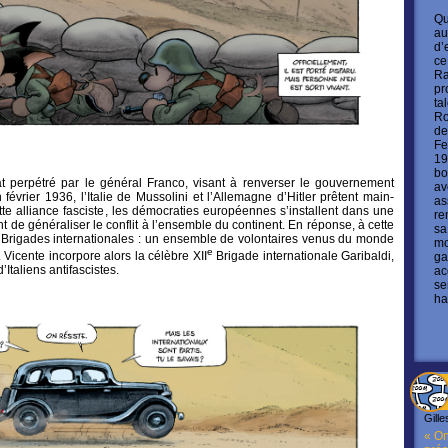
Qu
au
d’
ce
Ra
pr
ta
Ro
de
Fe
19
bo
t perpétré par le général Franco, visant à renverser le gouvernement
av
 février 1936, l’Italie de Mussolini et l’Allemagne d’Hitler prêtent main-
as
tte alliance fasciste, les démocraties européennes s’installent dans une
re
t de généraliser le conflit à l’ensemble du continent. En réponse, à cette
sa
es Brigades internationales : un ensemble de volontaires venus du monde
mo
e
. Vicente incorpore alors la célèbre XII
Brigade internationale Garibaldi,
ga
Italiens antifascistes.
ac
se
ha
Gille
« On