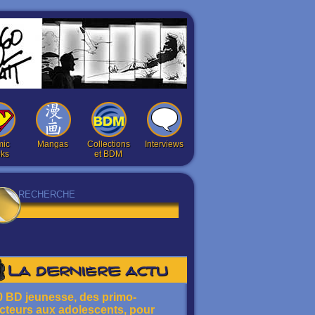
ic
Mangas
Collections
Interviews
ks
et BDM
La dernière actu
0 BD jeunesse, des primo-
ecteurs aux adolescents, pour