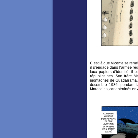
C’est là que Vicente se remé
il s’engage dans l’armée rég
faux papiers d’identité, il
républicaines. Son frère M
montagnes de Guadarrama, p
décembre 1936, pendant la
Marocains, car entraînés en 