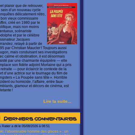
el plaisir que de retrouver,
 sein d’un nouveau cycle
enquêtes délicatement rétro,
 bon vieux commissaire
ffini, créé en 1980 par le
olifique, mais non moins
lentueux, scénariste
dolphe et par le célèbre
ssinateur Jacques
rrandez, relayé à partir de
95 par Christian Maucler ! Toujours aussi
ugon, mais conduisant ses investigations
ec calme et obstination, il est désormais
sisté par une charmante équipière — elle
mplace son fidèle adjoint Morlaine qui a pris
 retraite — pour éclaircir le contexte de la
rt d’une actrice sur le tournage du film de
ngsters « La Poupée sans tête ». Horrible
cident ou homicide, l’affaire, entre faux-
mblants, glamour et décors de cinéma, est
letante !
Lire la suite...
Derniers commentaires
s Ratier a dit le 05/08/2026 à 08:51
kr, l’abominable homme des glaces » : un