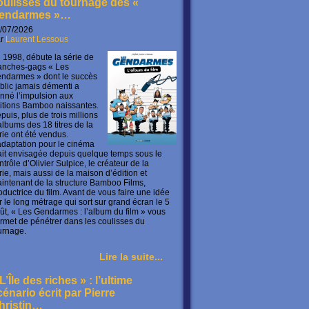
oulisses du tournage des «
endarmes »…
/07/2026
ar
Laurent Lessous
 1998, débute la série de
anches-gags « Les
ndarmes » dont le succès
blic jamais démenti a
nné l’impulsion aux
itions Bamboo naissantes.
puis, plus de trois millions
albums des 18 titres de la
rie ont été vendus.
adaptation pour le cinéma
ait envisagée depuis quelque temps sous le
ntrôle d’Olivier Sulpice, le créateur de la
rie, mais aussi de la maison d’édition et
intenant de la structure Bamboo Films,
oductrice du film. Avant de vous faire une idée
r le long métrage qui sort sur grand écran le 5
ût, « Les Gendarmes : l’album du film » vous
rmet de pénétrer dans les coulisses du
urnage.
Lire la suite...
L’Île des riches » : l’ultime
cénario écrit par Pierre
hristin…