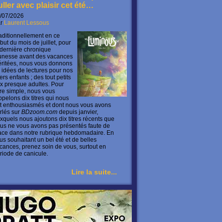
uller avec plaisir cet été…
/07/2026
ar
Laurent Lessous
aditionnellement en ce
but du mois de juillet, pour
 dernière chronique
unesse avant des vacances
ritées, nous vous donnons
 idées de lectures pour nos
ers enfants ; des tout petits
x presque adultes. Pour
ire simple, nous vous
ppelons dix titres qui nous
t enthousiasmés et dont nous vous avons
rlés sur
BDzoom.com
depuis janvier,
xquels nous ajoutons dix titres récents que
us ne vous avons pas présentés faute de
ace dans notre rubrique hebdomadaire. En
us souhaitant un bel été et de belles
cances, prenez soin de vous, surtout en
riode de canicule.
Lire la suite...