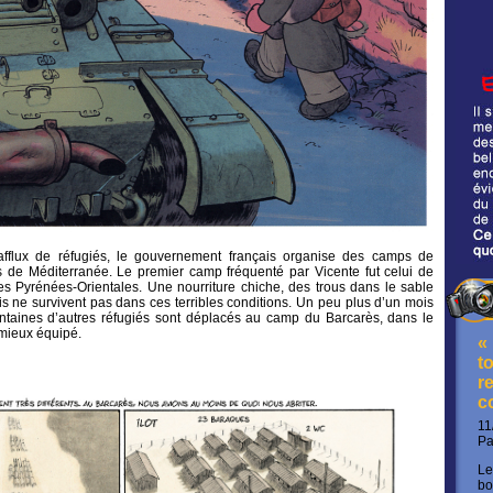
afflux de réfugiés, le gouvernement français organise des camps de
s de Méditerranée. Le premier camp fréquenté par Vicente fut celui de
es Pyrénées-Orientales. Une nourriture chiche, des trous dans le sable
lis ne survivent pas dans ces terribles conditions. Un peu plus d’un mois
entaines d’autres réfugiés sont déplacés au camp du Barcarès, dans le
mieux équipé.
«
t
re
c
11
P
Le
bo