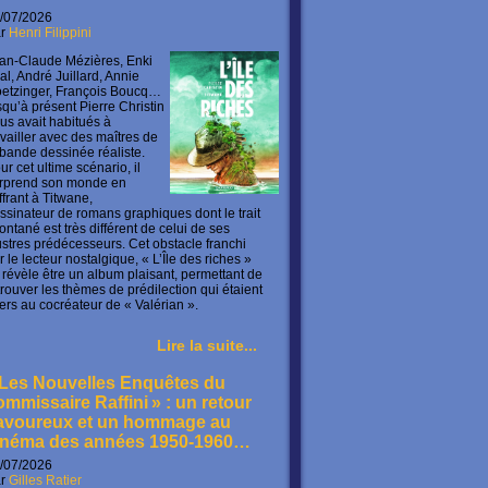
/07/2026
ar
Henri Filippini
an-Claude Mézières, Enki
lal, André Juillard, Annie
etzinger, François Boucq…
squ’à présent Pierre Christin
us avait habitués à
availler avec des maîtres de
 bande dessinée réaliste.
ur cet ultime scénario, il
rprend son monde en
offrant à Titwane,
ssinateur de romans graphiques dont le trait
ontané est très différent de celui de ses
lustres prédécesseurs. Cet obstacle franchi
r le lecteur nostalgique, « L’Île des riches »
 révèle être un album plaisant, permettant de
trouver les thèmes de prédilection qui étaient
ers au cocréateur de « Valérian ».
Lire la suite...
 Les Nouvelles Enquêtes du
ommissaire Raffini » : un retour
avoureux et un hommage au
inéma des années 1950-1960…
/07/2026
ar
Gilles Ratier