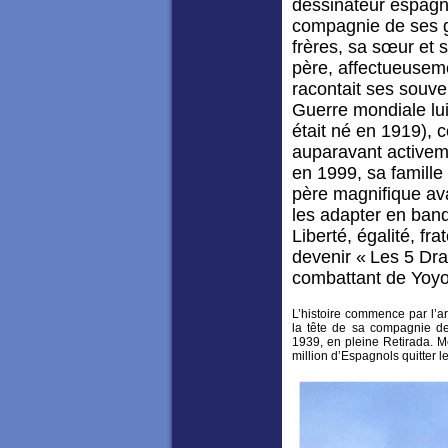
dessinateur espagno
compagnie de ses 
frères, sa sœur et 
père, affectueusem
racontait ses souv
Guerre mondiale lui 
était né en 1919), ce
auparavant activeme
en 1999, sa famille
père magnifique ava
les adapter en band
Liberté, égalité, fr
devenir « Les 5 Dr
combattant de Yoyo
L’histoire commence par l’a
la tête de sa compagnie de
1939, en pleine Retirada. Mê
million d’Espagnols quitter l