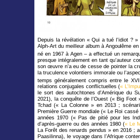
Depuis la révélation « Qui a tué l’idiot ?
Alph-Art du meilleur album à Angoulême en
né en 1967 à Agen – a effectué un remarqu
presque intégralement en tant qu’auteur co
son œuvre n’a eu de cesse de pointer la crua
la truculence volontiers immorale ou l’aspe
temps généralement compris entre le XVII
relations conjugales conflictuelles (
« L’Imp
le sort des autochtones d’Amérique du S
2021), la conquête de l’Ouest (« Big Foot 
Tchad (« La Colonne » en 2013 ; scénari
Première Guerre mondiale (« Le Roi cassé 
années 1970 (« Pas de pitié pour les Ind
d’après-guerre ou des années 1980 (
« Le M
La Forêt des renards pendus » en 2016 ; a
Paasilinna), le voyage dans l’Afrique cont