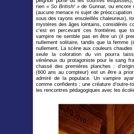
peignoir porté ou les sourires esquissés),
rien
« So British! »
de Gunnar, ou encore d
(aucune menace ni sujet de préoccupation 
sous des rayons ensoleillés chaleureux), to
mystères des âges lointains, considérés c
c’est en percevant ces frontières que t
vampire ne semble pas en être un (il pren
nullement solitaire, tandis que la femme (é
nullement. La scène aux couleurs chaudes e
seule la coloration du vin pourra laisse
vénéneux du protagoniste pour le sang frai
chassé des premières planches : d’origi
(600 ans au compteur) est un être a priori
admiré de la populace. Un vampire ayan
comme confidents ; une créature d’outre-
les rencontres pédagogiques avec les écol