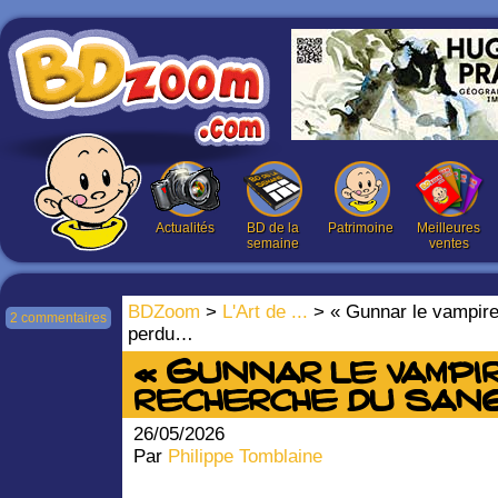
Actualités
BD de la
Patrimoine
Meilleures
semaine
ventes
BDZoom
>
L'Art de ...
> « Gunnar le vampire 
2 commentaires
perdu…
« Gunnar le vampire
recherche du san
26/05/2026
Par
Philippe Tomblaine