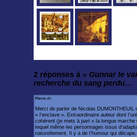
2 réponses à
« Gunnar le vam
recherche du sang perdu…
Pierre
dit :
Merci de parler de Nicolas DUMONTHEUIL q
« l’enclave ». Extraordinaire auteur dont l’un
cohérent (je mets à part « la longue marche
lequel même les personnages issus d’adapta
naturellement. Il y a de l’humour qui décape,